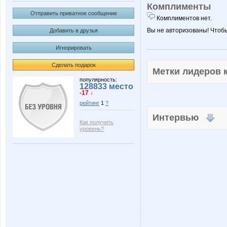
Комплименты
Отправить приватное сообщение
Комплиментов нет.
Вы не авторизованы! Чтоб
Добавить в друзья
Игнорировать
Сделать подарок
Метки лидеров
популярность:
128833 место
-17 ↓
рейтинг
1
?
Интервью
Как получить
уровень?