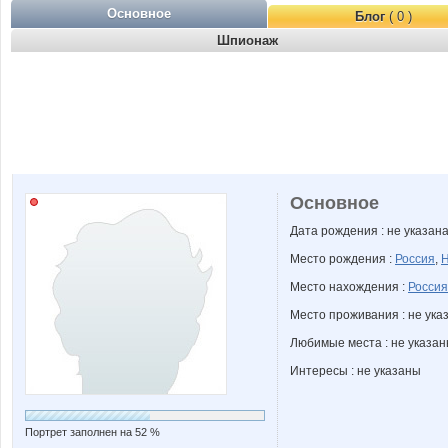
Основное
Блог
( 0 )
Шпионаж
Основное
Дата рождения : не указан
Место рождения :
Россия
,
Н
Место нахождения :
Россия
Место проживания : не ука
Любимые места : не указа
Интересы : не указаны
Портрет заполнен на 52 %