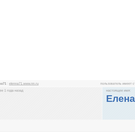
na71
:
elenna71.www.nn.ru
пользователь имеет 
е 1 года назад
настоящее имя:
Елена